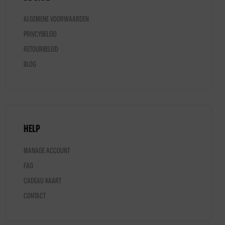
op
ALGEMENE VOORWAARDEN
de
PRIVCYBELEID
productpagina
RETOURBELEID
BLOG
NOODHULPMIDDELEN & TOOLS
Survival Kookset (kopie)
€
31,95
HELP
MANAGE ACCOUNT
FAQ
CADEAU KAART
CONTACT