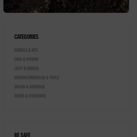
CATEGORIES
BUNDELS & KITS
EHBO & HYGIENE
Dit
LICHT & ENERGIE
product
NOODHULPMIDDELEN & TOOLS
heeft
TASSEN & OPBERGEN
meerdere
variaties.
WATER & HYDRATATIE
Deze
optie
kan
gekozen
BE SAFE
worden