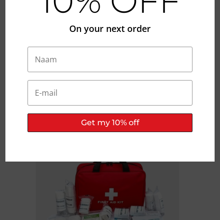
10% OFF
Mijn naam, e-mail en site opslaan in deze
browser voor de volgende keer wanneer ik een
reactie plaats.
On your next order
INDIENEN
Jouw Volledige Uitrusting
Wacht Op Je
Versterk je kit met deze perfect aansluitende
bundels.
Get my 10% off