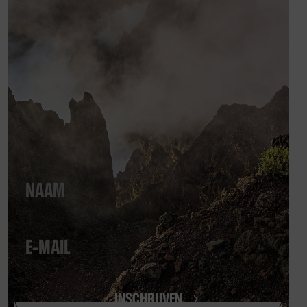
NOODHULPMIDDELEN & TOOLS
Mini Kookstel (kopie)
€
24,99
INSCHRIJVEN