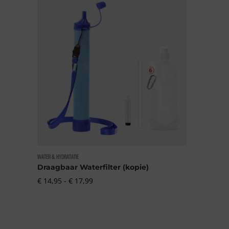
WATER & HYDRATATIE
Draagbaar Waterfilter (kopie)
Prijsklasse:
€
14,95
-
€
17,99
€ 14,95
tot
€ 17,99